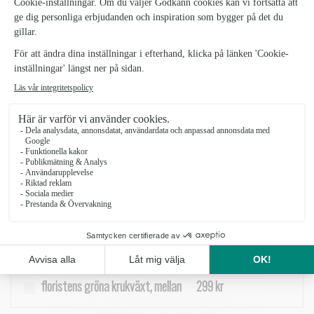
FLORISTENS GRÖNA KRUKVÄXT,
LITEN
Floristens-grona-krukvaxt-liten_2
Floristens gröna krukväxt innebär att våra kunniga florister väljer ut
en vacker grönskande växt i säsong. Låt våra florister hjälpa dig att
uppvakta och överraska - enklare kan det inte bli!
Observera att alla bilder är exempel på krukväxter. Växten levereras
utan ytterkruka.
Floristens gröna krukväxt, liten
199 kr
floristens gröna krukväxt, mellan
299 kr