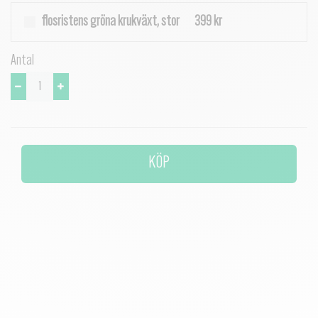
flosristens gröna krukväxt, stor
399 kr
Antal
KÖP