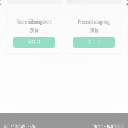
Finare hälsningskort
Presentinslagning
29 kr
39 kr
LÄGG TILL
LÄGG TILL
SKICKA BLOMMOGRAM
Telefon: +4631272830