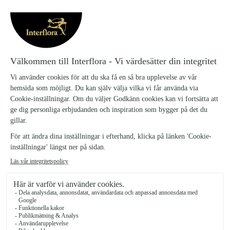
ROSDRÖM, LITEN
Rosdrom-liten_31
Vår fantastiska Rosdröm, en favorit för rosälskaren som vill ha lite
romantik och grönt! Innehåller förutom rosor även alstroemeria,
tistlar och grönt.
Vas ingår ej.
Rosdröm, liten
499 kr
Rosdröm, mellan
699 kr
Rosdröm, stor
979 kr