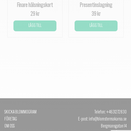
Finare hälsningskort
Presentinslagning
29 kr
39 kr
LÄGG TILL
LÄGG TILL
SKICKA BLOMMOGRAM
Telefon: +4631272830
FÖRETAG
E-post: info@blomstermakarna.se
OM OSS
Bergmansgatan 14