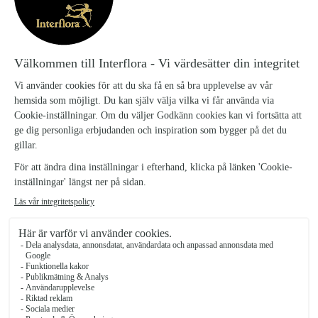
SPIRANDE VÅR, LITEN
Spirande-var-liten_18
Väck vårkänslorna hos den du bryr dig om med buketten Spirande vår!
Den sprudlar av vår med rosa tulpaner och ranunklar som ramas in
vackert av blå tistlar, skir vaxblomma och lite vilt grönt.
Spirande vår, liten
529 kr
Spirande vår, mellan
599 kr
Spirande vår, stor
699 kr
Antal